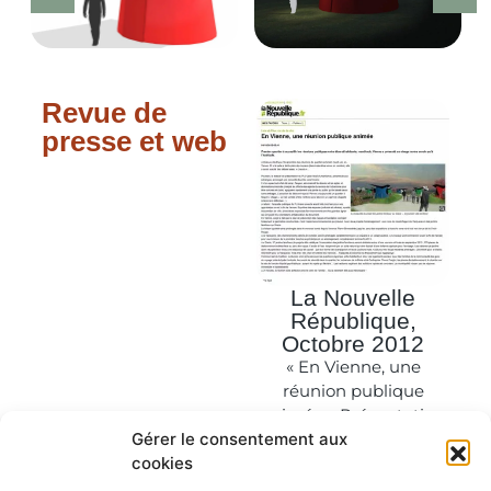
Revue de
presse et web
La Nouvelle
République,
Octobre 2012
« En Vienne, une
réunion publique
animée » Présentation
du projet sur le quartier
Gérer le consentement aux
du Glacis
cookies
lien vers l’article en