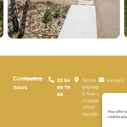
Contactez-
Sativa
02 54
sativa.
nous
paysage
89 79
6 Rue du
88
Gripperay
41100
Pour offrir 
Vendôme
cookies pour